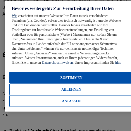
umfassend Auskunft erteilt haben und die gesetzlichen
Bevor es weitergeht: Zur Verarbeitung Ihrer Daten
Anforderungen eingehalten werden.
Wir
verarbeiten auf unserer Webseite Ihre Daten mittels verschiedener
Techniken (u.a. Cookies), sofern dies technisch notwendig ist, um die Webseite
und ihre Funktionen darzustellen. Darüber hinaus verarbeiten wir Ihre
Trackingdaten für komfortable Webseiteneinstellungen, zur Erstellung von
Statistiken oder für personalisierte (Werbe-) Maßnahmen nur, sofern Sie uns
über „Zustimmen“ Ihre Einwilligung hierzu erteilen. Dies schließt auch
Datentransfers in Länder außerhalb der EU ohne angemessenes Schutzniveau
ein. Unter „Ablehnen“ können Sie nur den Einsatz notwendiger Techniken
6. Betroffenenrechte
zulassen. Unter „Anpassen“ können Sie einzelne Verwendungszwecke
zulassen. Weitere Informationen, auch zu Ihrem jederzeitigen Widerrufsrecht,
finden Sie in unseren
Datenschutzhinweisen
. Unser Impressum finden Sie
hier.
6.1 Überblick
ZUSTIMMEN
ABLEHNEN
Neben dem Recht auf Widerruf Ihrer uns gegenüber erteilten
Einwilligungen, stehen Ihnen bei Vorliegen der jeweiligen
ANPASSEN
gesetzlichen Voraussetzungen die folgenden weiteren Rechte
zu:
Recht auf
Auskunft
über Ihre bei uns gespeicherten