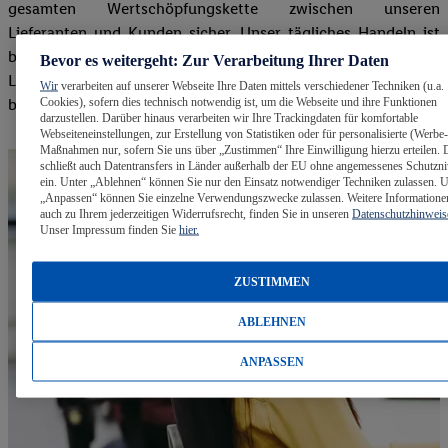
gesamten Wertschöpfungskette zwischen unseren
Lieferanten und Kunden sicher. Unser tägliches Handeln ist
bestimmt von unserem Anspruch, unseren Kunden in allen
Bevor es weitergeht: Zur Verarbeitung Ihrer Daten
Ländern jederzeit das beste Preis-Leistungs-Verhältnis zu
Wir
verarbeiten auf unserer Webseite Ihre Daten mittels verschiedener Techniken (u.a.
Cookies), sofern dies technisch notwendig ist, um die Webseite und ihre Funktionen
bieten.
darzustellen. Darüber hinaus verarbeiten wir Ihre Trackingdaten für komfortable
Webseiteneinstellungen, zur Erstellung von Statistiken oder für personalisierte (Werbe-
Maßnahmen nur, sofern Sie uns über „Zustimmen“ Ihre Einwilligung hierzu erteilen. 
schließt auch Datentransfers in Länder außerhalb der EU ohne angemessenes Schutzn
ein. Unter „Ablehnen“ können Sie nur den Einsatz notwendiger Techniken zulassen. U
„Anpassen“ können Sie einzelne Verwendungszwecke zulassen. Weitere Informatione
auch zu Ihrem jederzeitigen Widerrufsrecht, finden Sie in unseren
Datenschutzhinweis
Unser Impressum finden Sie
hier.
ZUSTIMMEN
ABLEHNEN
ANPASSEN